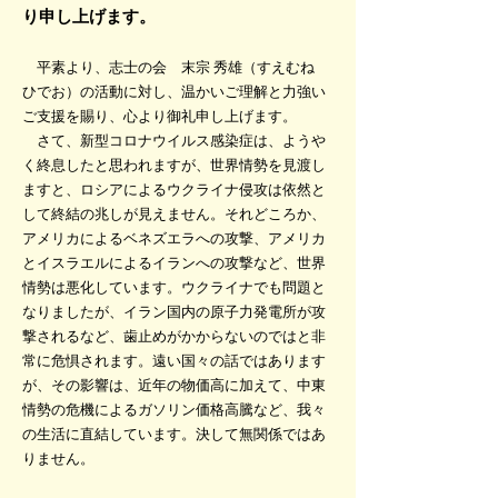
り申し上げます。
平素より、志士の会 末宗 秀雄（すえむね
ひでお）の活動に対し、温かいご理解と力強い
ご支援を賜り、心より御礼申し上げます。
さて、新型コロナウイルス感染症は、ようや
く終息したと思われますが、世界情勢を見渡し
ますと、ロシアによるウクライナ侵攻は依然と
して終結の兆しが見えません。それどころか、
アメリカによるベネズエラへの攻撃、アメリカ
とイスラエルによるイランへの攻撃など、世界
情勢は悪化しています。ウクライナでも問題と
なりましたが、イラン国内の原子力発電所が攻
撃されるなど、歯止めがかからないのではと非
常に危惧されます。遠い国々の話ではあります
が、その影響は、近年の物価高に加えて、中東
情勢の危機によるガソリン価格高騰など、我々
の生活に直結しています。決して無関係ではあ
りません。