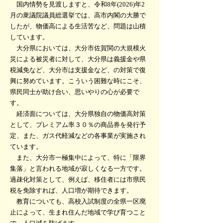
国内情勢を見渡しますと、令和8年(2026)年2
月の衆議院議員総選挙では、高市内閣の大勝で
したが、物価高による生活苦など、問題は山積
しています。
大分県においては、大分市佐賀関の大規模火
災による被災者に対して、大分県は義援金や県
税減免など、大分市は支援金など、の対策で復
興に努めています。こういう困難な時にこそ、
県民同士が助け合い、思いやりの心が必要で
す。
経済面については、大分県独自の物価高対策
として、プレミアム率３０％の商品券を発行予
定、また、ガス代軽減などの各事業が実施され
ています。
また、大分市一極集中によって、特に「限界
集落」と言われる地域が寂しくなる一方です。
過疎化対策として、例えば、移住者には市県民
税を免除すれば、人口増が期待できます。
教育についても、高校入試制度の全県一区廃
止によって、生まれ住んだ地域で学び育つこと