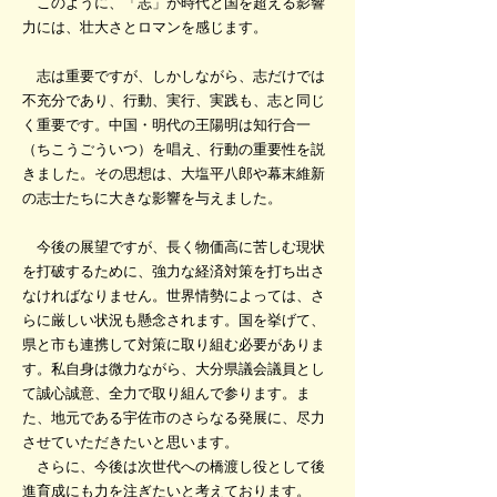
このように、「志」が時代と国を超える影響
力には、壮大さとロマンを感じます。
志は重要ですが、しかしながら、志だけでは
不充分であり、行動、実行、実践も、志と同じ
く重要です。中国・明代の王陽明は知行合一
（ちこうごういつ）を唱え、行動の重要性を説
きました。その思想は、大塩平八郎や幕末維新
の志士たちに大きな影響を与えました。
今後の展望ですが、長く物価高に苦しむ現状
を打破するために、強力な経済対策を打ち出さ
なければなりません。世界情勢によっては、さ
らに厳しい状況も懸念されます。国を挙げて、
県と市も連携して対策に取り組む必要がありま
す。私自身は微力ながら、大分県議会議員とし
て誠心誠意、全力で取り組んで参ります。ま
た、地元である宇佐市のさらなる発展に、尽力
させていただきたいと思います。
さらに、今後は次世代への橋渡し役として後
進育成にも力を注ぎたいと考えております。