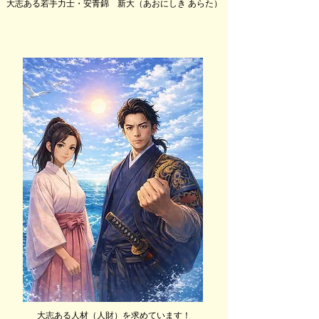
大志ある若手力士・安青錦 新大（あおにしき あらた）
大志ある人材（人財）を求めています！