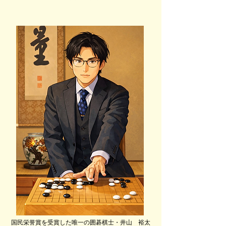
国民栄誉賞を受賞した唯一の囲碁棋士・井山 裕太