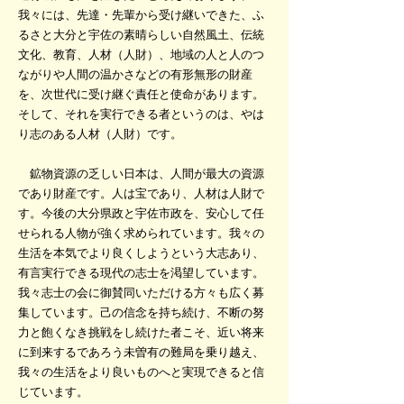
我々には、先達・先輩から受け継いできた、ふ
るさと大分と宇佐の素晴らしい自然風土、伝統
文化、教育、人材（人財）、地域の人と人のつ
ながりや人間の温かさなどの有形無形の財産
を、次世代に受け継ぐ責任と使命があります。
そして、それを実行できる者というのは、やは
り志のある人材（人財）です。
鉱物資源の乏しい日本は、人間が最大の資源
であり財産です。人は宝であり、人材は人財で
す。今後の大分県政と宇佐市政を、安心して任
せられる人物が強く求められています。我々の
生活を本気でより良くしようという大志あり、
有言実行できる現代の志士を渇望しています。
我々志士の会に御賛同いただける方々も広く募
集しています。己の信念を持ち続け、不断の努
力と飽くなき挑戦をし続けた者こそ、近い将来
に到来するであろう未曽有の難局を乗り越え、
我々の生活をより良いものへと実現できると信
じています。