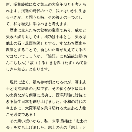
新、昭和終戦に次ぐ第三の大変革期とも考えら
れます。混迷の時代の中で、我々はいかに生き
るべきか、と問うた時、その答えの一つとし
て、私は歴史に学ぶべきと考えます。
歴史は先人たちの叡智の宝庫であり、成功と
失敗の繰り返しです。成功は手本とし、失敗は
他山の石（反面教師）とする、すなわち歴史を
教訓とすることで、新しい正道が見えてくるの
ではないでしょうか。『論語』にも温故知新(お
んこちしん)「故（ふる）きを温（たず）ねて新
しきを知る」とあります。
現代に近く、最も参考例となるのが、幕末志
士と明治維新の元勲です。その多くが下級武士
の出身ながら倒幕に成功し、西洋列強に対抗で
きる新生日本を創り上げました。令和の時代の
今まさに、大変革期を乗り切れる大志ある人物
こそ必要である！
その篤い想いから、私、末宗 秀雄は「志士の
会」を立ち上げました。志士の会の「志士」と