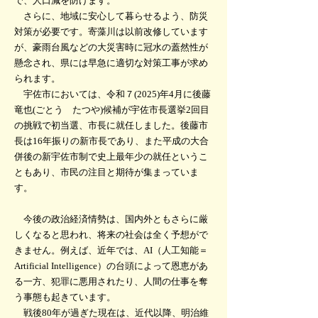
で、人口減を防げます。
さらに、地域に安心して暮らせるよう、防災
対策が必要です。寄藻川は以前改修しています
が、豪雨台風などの大災害時に冠水の蓋然性が
懸念され、県には早急に適切な対策工事が求め
られます。
宇佐市においては、令和７(2025)年4月に後藤
竜也(ごとう たつや)候補が宇佐市長選挙2回目
の挑戦で初当選、市長に就任しました。後藤市
長は16年振りの新市長であり、また平成の大合
併後の新宇佐市制で史上最年少の就任というこ
ともあり、市民の注目と期待が集まっていま
す。
今後の政治経済情勢は、国内外ともさらに厳
しくなると思われ、将来の社会は全く予想がで
きません。例えば、近年では、AI（人工知能＝
Artificial Intelligence）の台頭によって恩恵があ
る一方、犯罪に悪用されたり、人間の仕事を奪
う事態も起きています。
戦後80年が過ぎた現在は、近代以降、明治維