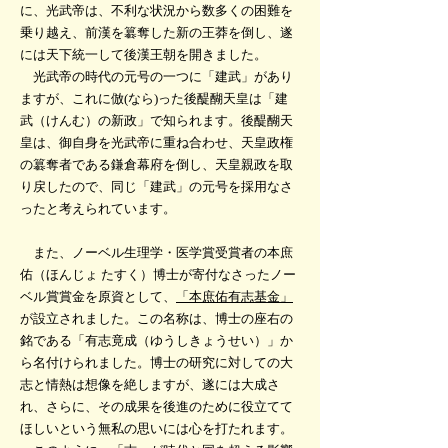
に、光武帝は、不利な状況から数多くの困難を
乗り越え、前漢を簒奪した新の王莽を倒し、遂
には天下統一して後漢王朝を開きました。
光武帝の時代の元号の一つに「建武」があり
ますが、これに倣(なら)った後醍醐天皇は「建
武（けんむ）の新政」で知られます。後醍醐天
皇は、御自身を光武帝に重ね合わせ、天皇政権
の簒奪者である鎌倉幕府を倒し、天皇親政を取
り戻したので、同じ「建武」の元号を採用なさ
ったと考えられています。
​
​
また、ノーベル生理学・医学賞受賞者の本庶
佑（ほんじょ たすく）博士が寄付なさったノー
ベル賞賞金を原資として、
「本庶佑有志基金」
が設立されました。この名称は、博士の座右の
銘である「有志竟成（ゆうしきょうせい）」か
ら名付けられました。博士の研究に対しての大
志と情熱は想像を絶しますが、遂には大成さ
れ、さらに、その成果を後進のために役立てて
ほしいという無私の思いには心を打たれます。