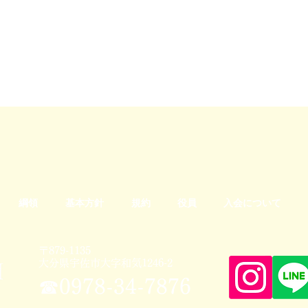
綱領
基本方針
規約
役員
入会について
〒879-1135
大分県宇佐市大字和気1246-2
☎0978-34-7876