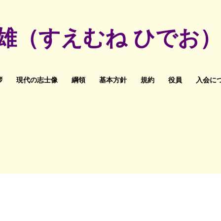
秀雄（すえむね ひでお
拶
現代の志士像
綱領
基本方針
規約
役員
入会に
入会お申込みフォーム